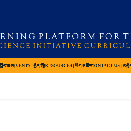
ློབ་ཚན།
EVENTS | བྱེད་སྒོ།
RESOURCES | ཡིག་མཛོད།
CONTACT US | འབྲེ