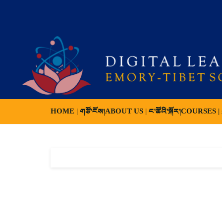
HOME | གཙོ་ངོས།
ABOUT US | ང་ཚོའི་སྐོར།
COURSES | ས