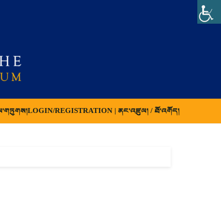
ལ་གཏུགས།
LOGIN/REGISTRATION | ནང་འཛུལ། / ཐོ་འགོད།