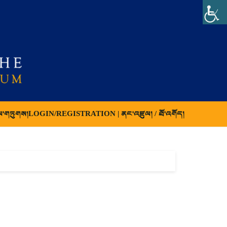
ལ་གཏུགས།
LOGIN/REGISTRATION | ནང་འཛུལ། / ཐོ་འགོད།