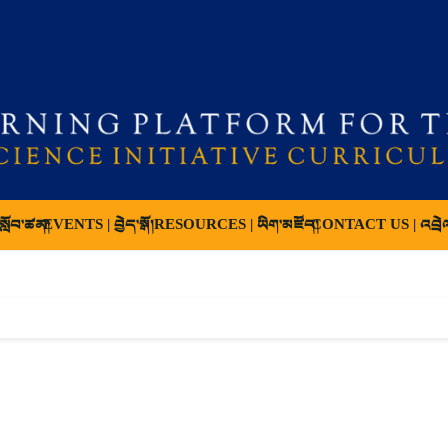
ློབ་ཚན།
EVENTS | བྱེད་སྒོ།
RESOURCES | ཡིག་མཛོད།
CONTACT US | འབྲེ