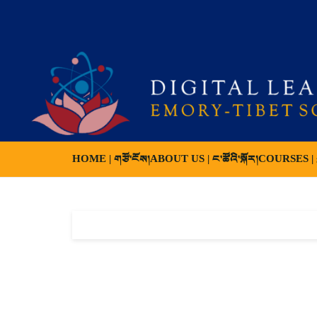
HOME | གཙོ་ངོས།
ABOUT US | ང་ཚོའི་སྐོར།
COURSES | ས