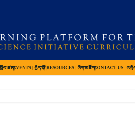
ློབ་ཚན།
EVENTS | བྱེད་སྒོ།
RESOURCES | ཡིག་མཛོད།
CONTACT US | འབྲེ