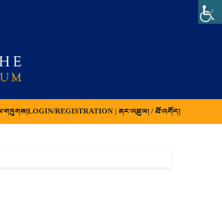
ལ་གཏུགས།
LOGIN/REGISTRATION | ནང་འཛུལ། / ཐོ་འགོད།