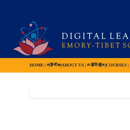
HOME | གཙོ་ངོས།
ABOUT US | ང་ཚོའི་སྐོར།
COURSES | ས