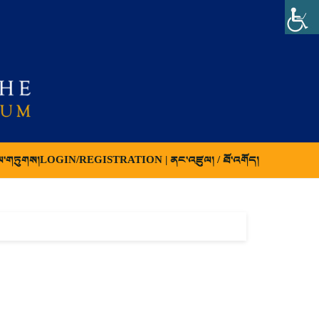
ལ་གཏུགས།
LOGIN/REGISTRATION | ནང་འཛུལ། / ཐོ་འགོད།