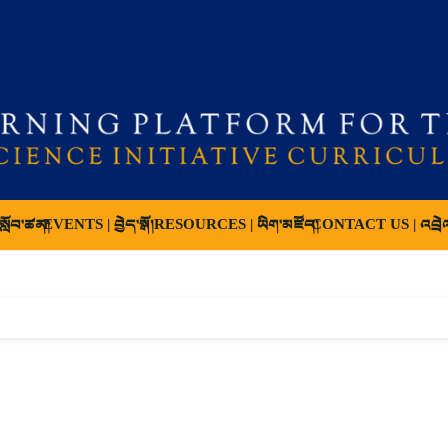
ློབ་ཚན།
EVENTS | བྱེད་སྒོ།
RESOURCES | ཡིག་མཛོད།
CONTACT US | འབྲེ