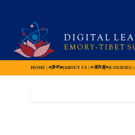
HOME | གཙོ་ངོས།
ABOUT US | ང་ཚོའི་སྐོར།
COURSES | ས