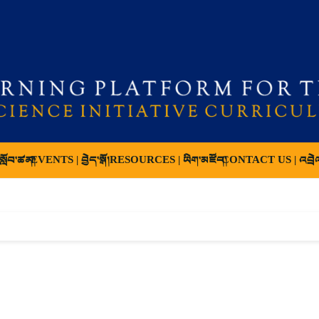
ློབ་ཚན།
EVENTS | བྱེད་སྒོ།
RESOURCES | ཡིག་མཛོད།
CONTACT US | འབྲེ