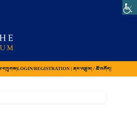
ལ་གཏུགས།
LOGIN/REGISTRATION | ནང་འཛུལ། / ཐོ་འགོད།