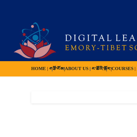
HOME | གཙོ་ངོས།
ABOUT US | ང་ཚོའི་སྐོར།
COURSES | ས