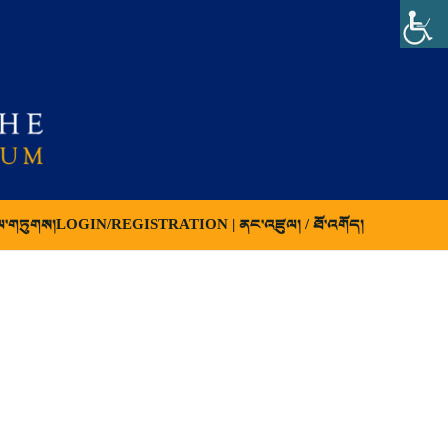
ལ་གཏུགས།
LOGIN/REGISTRATION | ནང་འཛུལ། / ཐོ་འགོད།