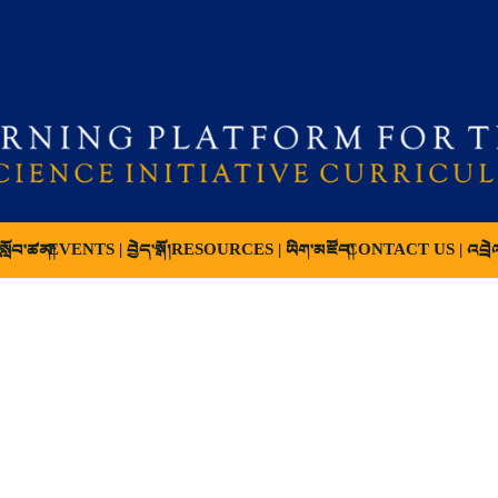
ློབ་ཚན།
EVENTS | བྱེད་སྒོ།
RESOURCES | ཡིག་མཛོད།
CONTACT US | འབྲེ