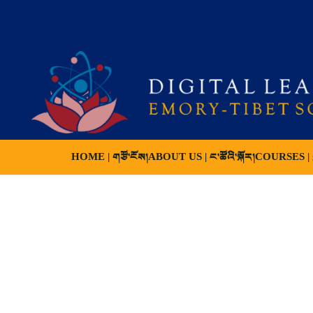
HOME | གཙོ་ངོས།
ABOUT US | ང་ཚོའི་སྐོར།
COURSES | ས