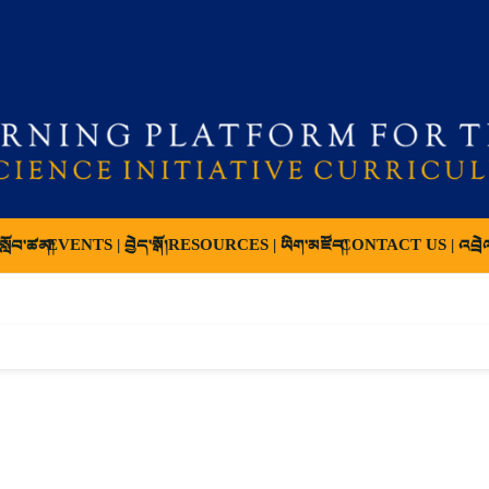
ློབ་ཚན།
EVENTS | བྱེད་སྒོ།
RESOURCES | ཡིག་མཛོད།
CONTACT US | འབྲེ