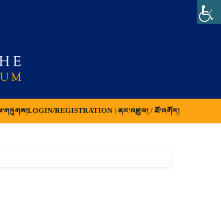
ལ་གཏུགས།
LOGIN/REGISTRATION | ནང་འཛུལ། / ཐོ་འགོད།