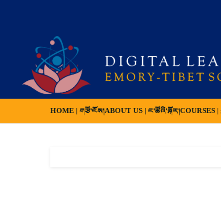
HOME | གཙོ་ངོས།
ABOUT US | ང་ཚོའི་སྐོར།
COURSES | ས