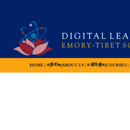
HOME | གཙོ་ངོས།
ABOUT US | ང་ཚོའི་སྐོར།
COURSES | ས