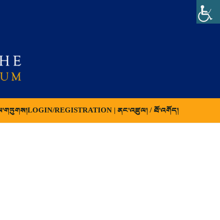
ལ་གཏུགས།
LOGIN/REGISTRATION | ནང་འཛུལ། / ཐོ་འགོད།