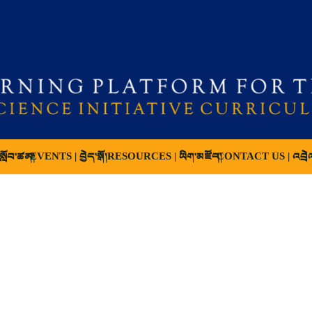
ློབ་ཚན།
EVENTS | བྱེད་སྒོ།
RESOURCES | ཡིག་མཛོད།
CONTACT US | འབྲེ