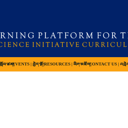
ློབ་ཚན།
EVENTS | བྱེད་སྒོ།
RESOURCES | ཡིག་མཛོད།
CONTACT US | འབྲེ