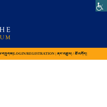
ལ་གཏུགས།
LOGIN/REGISTRATION | ནང་འཛུལ། / ཐོ་འགོད།