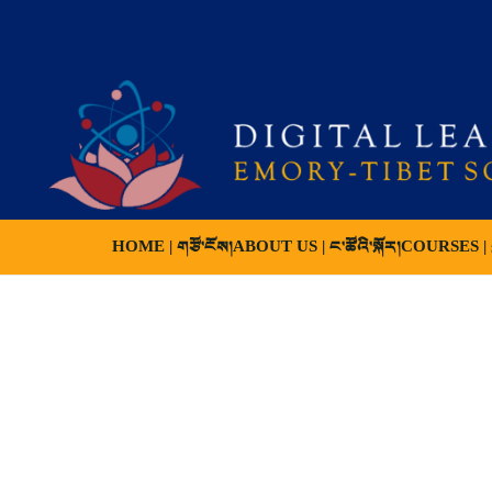
HOME | གཙོ་ངོས།
ABOUT US | ང་ཚོའི་སྐོར།
COURSES | ས