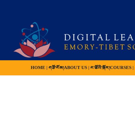
HOME | གཙོ་ངོས།
ABOUT US | ང་ཚོའི་སྐོར།
COURSES | ས