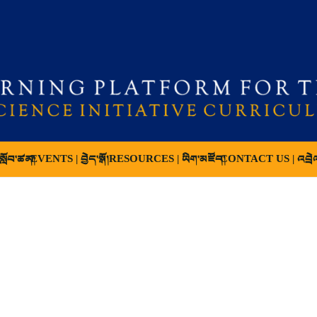
ློབ་ཚན།
EVENTS | བྱེད་སྒོ།
RESOURCES | ཡིག་མཛོད།
CONTACT US | འབྲེ