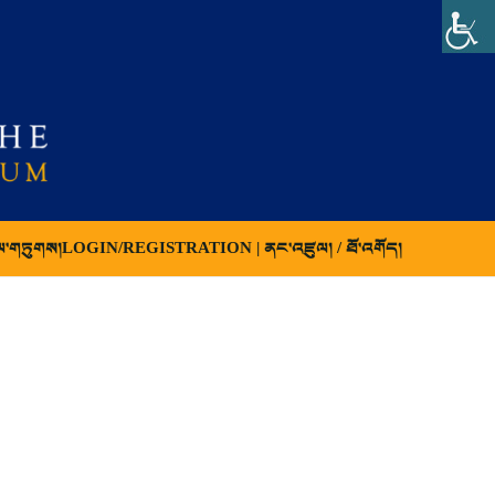
ལ་གཏུགས།
LOGIN/REGISTRATION | ནང་འཛུལ། / ཐོ་འགོད།