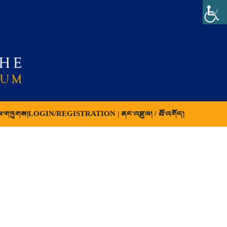
ལ་གཏུགས།
LOGIN/REGISTRATION | ནང་འཛུལ། / ཐོ་འགོད།