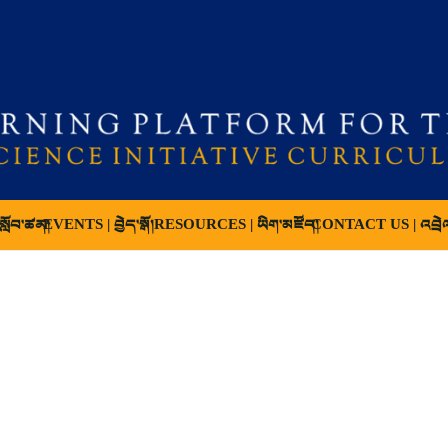
ློབ་ཚན།
EVENTS | བྱེད་སྒོ།
RESOURCES | ཡིག་མཛོད།
CONTACT US | འབྲེ