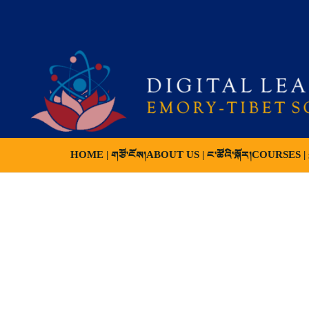
HOME | གཙོ་ངོས།
ABOUT US | ང་ཚོའི་སྐོར།
COURSES | ས