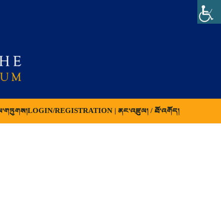
ལ་གཏུགས།
LOGIN/REGISTRATION | ནང་འཛུལ། / ཐོ་འགོད།