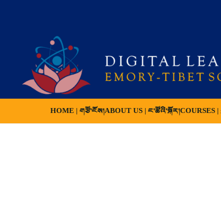
HOME | གཙོ་ངོས།
ABOUT US | ང་ཚོའི་སྐོར།
COURSES | ས