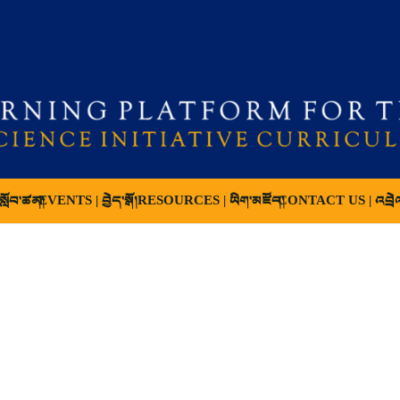
ློབ་ཚན།
EVENTS | བྱེད་སྒོ།
RESOURCES | ཡིག་མཛོད།
CONTACT US | འབྲེ