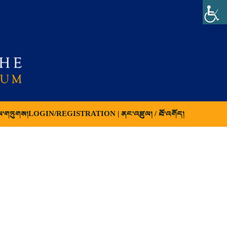
ལ་གཏུགས།
LOGIN/REGISTRATION | ནང་འཛུལ། / ཐོ་འགོད།