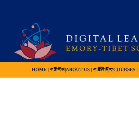
HOME | གཙོ་ངོས།
ABOUT US | ང་ཚོའི་སྐོར།
COURSES | ས