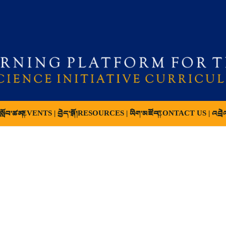
ློབ་ཚན།
EVENTS | བྱེད་སྒོ།
RESOURCES | ཡིག་མཛོད།
CONTACT US | འབྲེ