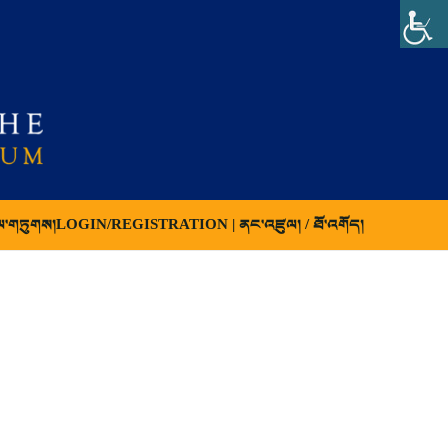
ལ་གཏུགས།
LOGIN/REGISTRATION | ནང་འཛུལ། / ཐོ་འགོད།