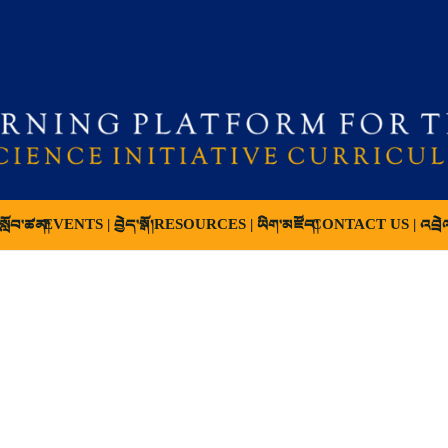
ློབ་ཚན།
EVENTS | བྱེད་སྒོ།
RESOURCES | ཡིག་མཛོད།
CONTACT US | འབྲེ