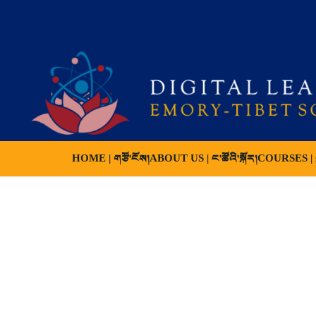
HOME | གཙོ་ངོས།
ABOUT US | ང་ཚོའི་སྐོར།
COURSES | ས