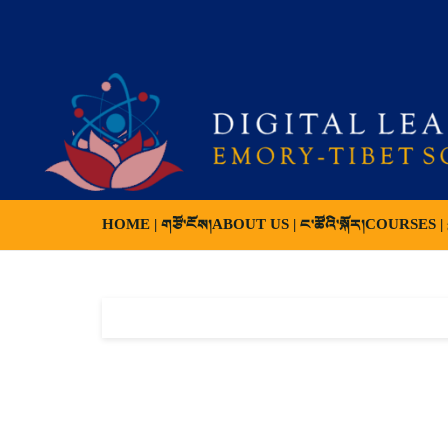
HOME | གཙོ་ངོས།
ABOUT US | ང་ཚོའི་སྐོར།
COURSES | ས