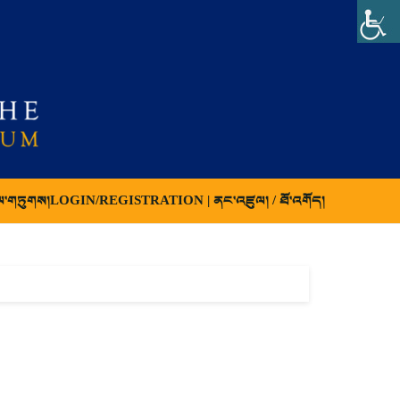
ལ་གཏུགས།
LOGIN/REGISTRATION | ནང་འཛུལ། / ཐོ་འགོད།