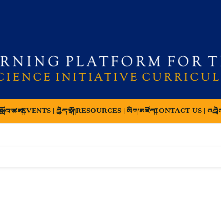
ློབ་ཚན།
EVENTS | བྱེད་སྒོ།
RESOURCES | ཡིག་མཛོད།
CONTACT US | འབྲེ