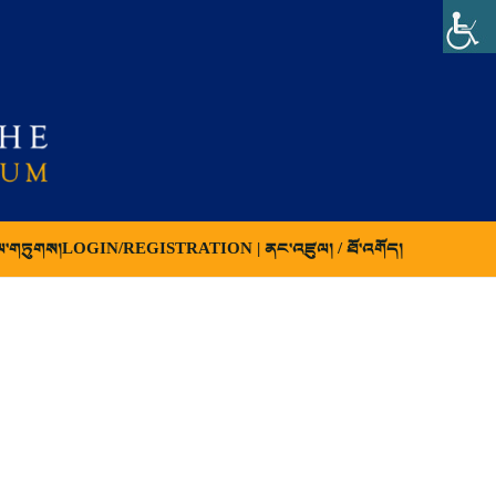
ལ་གཏུགས།
LOGIN/REGISTRATION | ནང་འཛུལ། / ཐོ་འགོད།