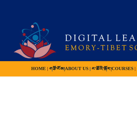
HOME | གཙོ་ངོས།
ABOUT US | ང་ཚོའི་སྐོར།
COURSES | ས