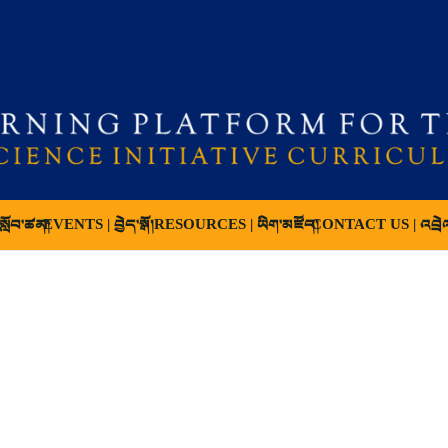
ློབ་ཚན།
EVENTS | བྱེད་སྒོ།
RESOURCES | ཡིག་མཛོད།
CONTACT US | འབྲེ