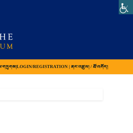
ལ་གཏུགས།
LOGIN/REGISTRATION | ནང་འཛུལ། / ཐོ་འགོད།