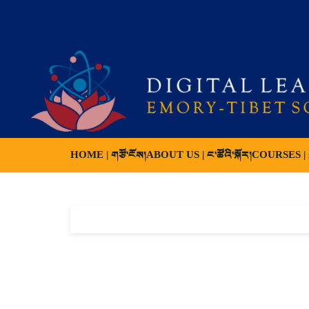
HOME | གཙོ་ངོས།
ABOUT US | ང་ཚོའི་སྐོར།
COURSES | ས