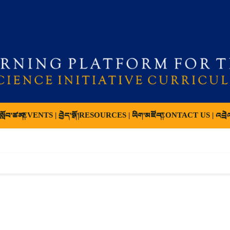
ློབ་ཚན།
EVENTS | བྱེད་སྒོ།
RESOURCES | ཡིག་མཛོད།
CONTACT US | འབྲེ