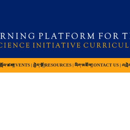
ློབ་ཚན།
EVENTS | བྱེད་སྒོ།
RESOURCES | ཡིག་མཛོད།
CONTACT US | འབྲེ