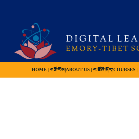
HOME | གཙོ་ངོས།
ABOUT US | ང་ཚོའི་སྐོར།
COURSES | ས