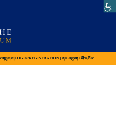
ལ་གཏུགས།
LOGIN/REGISTRATION | ནང་འཛུལ། / ཐོ་འགོད།