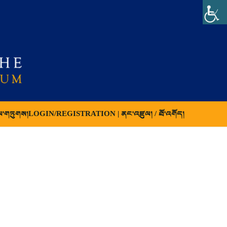
ལ་གཏུགས།
LOGIN/REGISTRATION | ནང་འཛུལ། / ཐོ་འགོད།