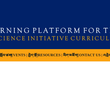
ློབ་ཚན།
EVENTS | བྱེད་སྒོ།
RESOURCES | ཡིག་མཛོད།
CONTACT US | འབྲེ