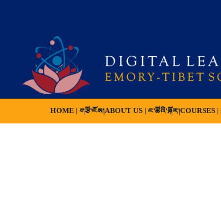
HOME | གཙོ་ངོས།
ABOUT US | ང་ཚོའི་སྐོར།
COURSES | ས