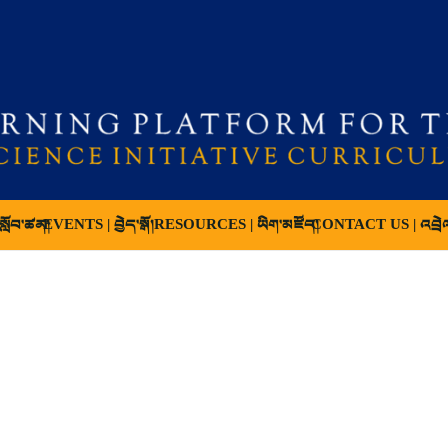
ློབ་ཚན།
EVENTS | བྱེད་སྒོ།
RESOURCES | ཡིག་མཛོད།
CONTACT US | འབྲེ