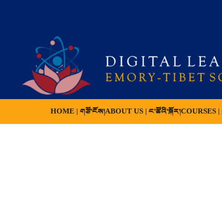
HOME | གཙོ་ངོས།
ABOUT US | ང་ཚོའི་སྐོར།
COURSES | ས