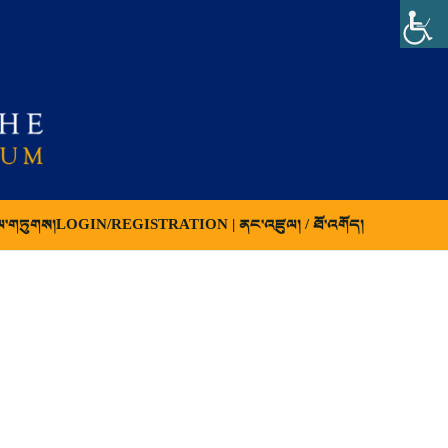
ལ་གཏུགས།
LOGIN/REGISTRATION | ནང་འཛུལ། / ཐོ་འགོད།