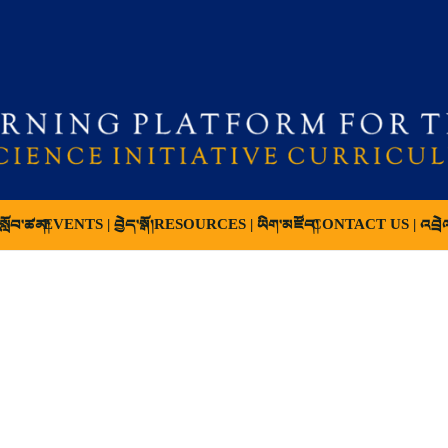
ློབ་ཚན།
EVENTS | བྱེད་སྒོ།
RESOURCES | ཡིག་མཛོད།
CONTACT US | འབྲེ