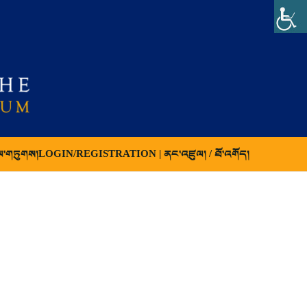
ལ་གཏུགས།
LOGIN/REGISTRATION | ནང་འཛུལ། / ཐོ་འགོད།