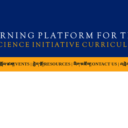
ློབ་ཚན།
EVENTS | བྱེད་སྒོ།
RESOURCES | ཡིག་མཛོད།
CONTACT US | འབྲེ