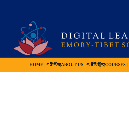
HOME | གཙོ་ངོས།
ABOUT US | ང་ཚོའི་སྐོར།
COURSES | ས