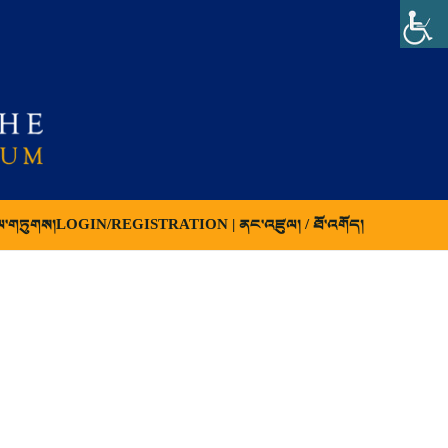
ལ་གཏུགས།
LOGIN/REGISTRATION | ནང་འཛུལ། / ཐོ་འགོད།