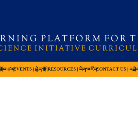
ློབ་ཚན།
EVENTS | བྱེད་སྒོ།
RESOURCES | ཡིག་མཛོད།
CONTACT US | འབྲེ