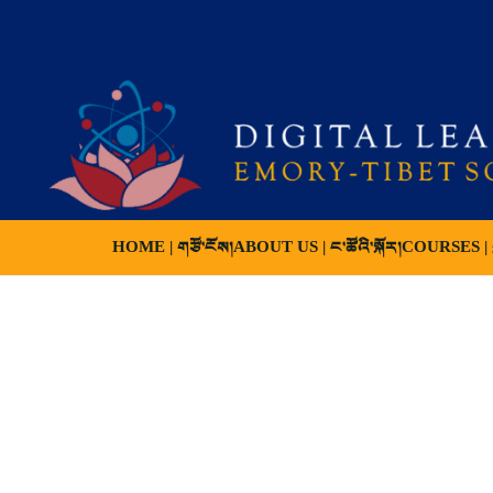
HOME | གཙོ་ངོས།
ABOUT US | ང་ཚོའི་སྐོར།
COURSES | ས