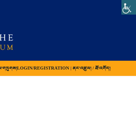
ལ་གཏུགས།
LOGIN/REGISTRATION | ནང་འཛུལ། / ཐོ་འགོད།