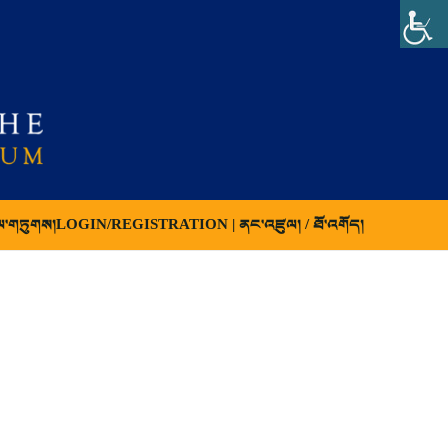
ལ་གཏུགས།
LOGIN/REGISTRATION | ནང་འཛུལ། / ཐོ་འགོད།