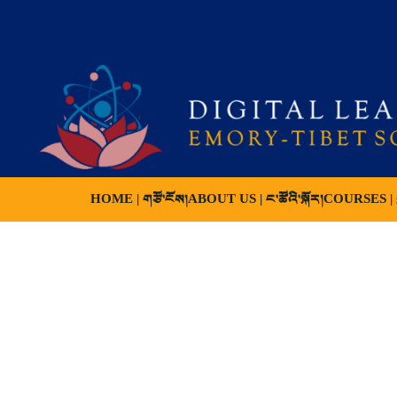
HOME | གཙོ་ངོས།
ABOUT US | ང་ཚོའི་སྐོར།
COURSES | ས