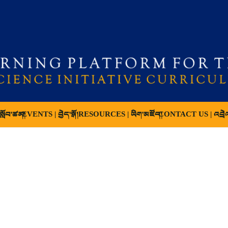
ློབ་ཚན།
EVENTS | བྱེད་སྒོ།
RESOURCES | ཡིག་མཛོད།
CONTACT US | འབྲེ