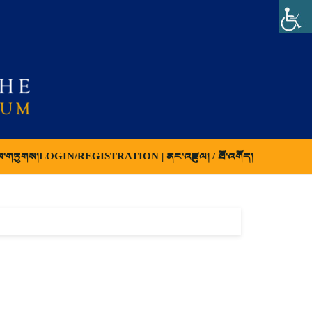
ལ་གཏུགས།
LOGIN/REGISTRATION | ནང་འཛུལ། / ཐོ་འགོད།