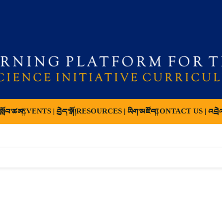
ློབ་ཚན།
EVENTS | བྱེད་སྒོ།
RESOURCES | ཡིག་མཛོད།
CONTACT US | འབྲེ