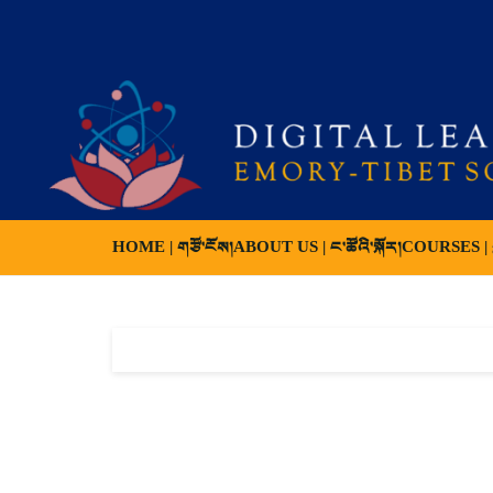
HOME | གཙོ་ངོས།
ABOUT US | ང་ཚོའི་སྐོར།
COURSES | ས