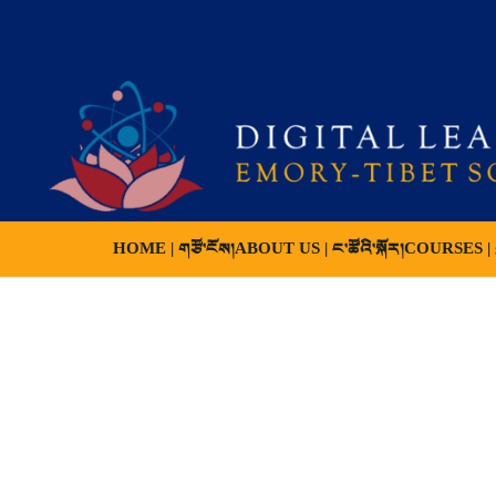
HOME | གཙོ་ངོས།
ABOUT US | ང་ཚོའི་སྐོར།
COURSES | ས