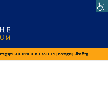
ལ་གཏུགས།
LOGIN/REGISTRATION | ནང་འཛུལ། / ཐོ་འགོད།