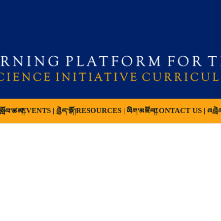
ློབ་ཚན།
EVENTS | བྱེད་སྒོ།
RESOURCES | ཡིག་མཛོད།
CONTACT US | འབྲེ