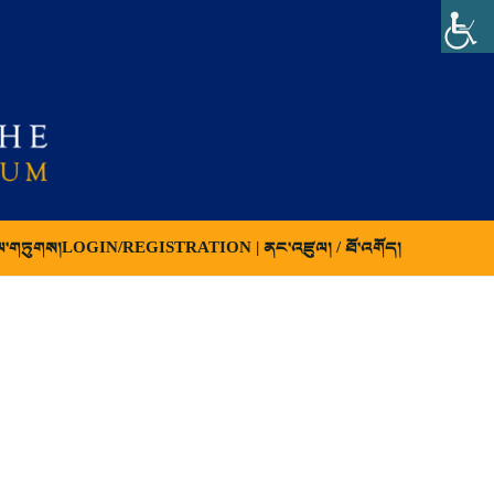
ལ་གཏུགས།
LOGIN/REGISTRATION | ནང་འཛུལ། / ཐོ་འགོད།