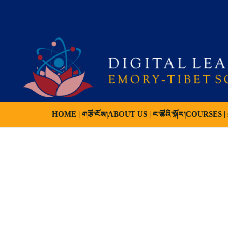
HOME | གཙོ་ངོས།
ABOUT US | ང་ཚོའི་སྐོར།
COURSES | ས