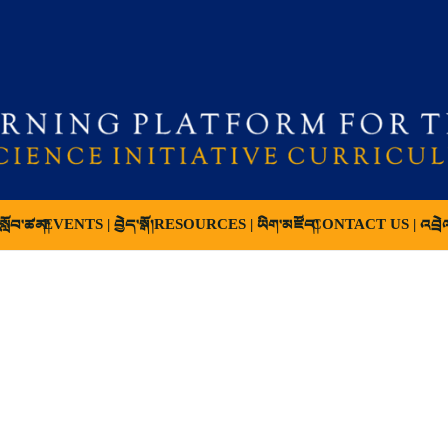
ློབ་ཚན།
EVENTS | བྱེད་སྒོ།
RESOURCES | ཡིག་མཛོད།
CONTACT US | འབྲེ