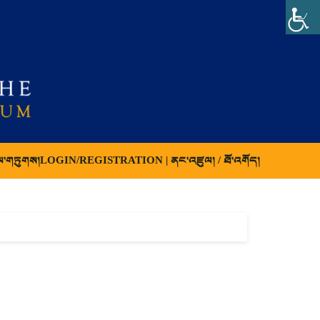
ལ་གཏུགས།
LOGIN/REGISTRATION | ནང་འཛུལ། / ཐོ་འགོད།