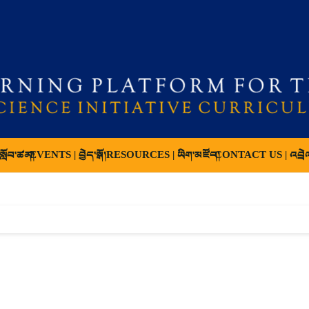
ློབ་ཚན།
EVENTS | བྱེད་སྒོ།
RESOURCES | ཡིག་མཛོད།
CONTACT US | འབྲེ