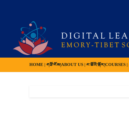
HOME | གཙོ་ངོས།
ABOUT US | ང་ཚོའི་སྐོར།
COURSES | ས