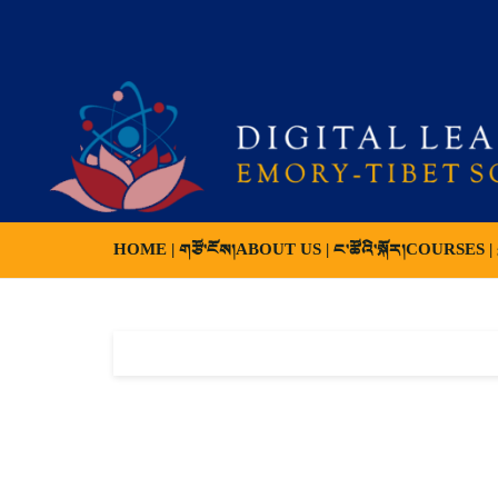
HOME | གཙོ་ངོས།
ABOUT US | ང་ཚོའི་སྐོར།
COURSES | ས