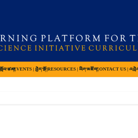
ློབ་ཚན།
EVENTS | བྱེད་སྒོ།
RESOURCES | ཡིག་མཛོད།
CONTACT US | འབྲེ