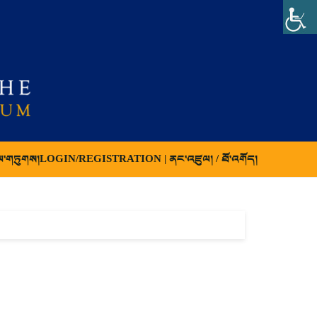
ལ་གཏུགས།
LOGIN/REGISTRATION | ནང་འཛུལ། / ཐོ་འགོད།