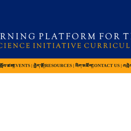
ློབ་ཚན།
EVENTS | བྱེད་སྒོ།
RESOURCES | ཡིག་མཛོད།
CONTACT US | འབྲེ