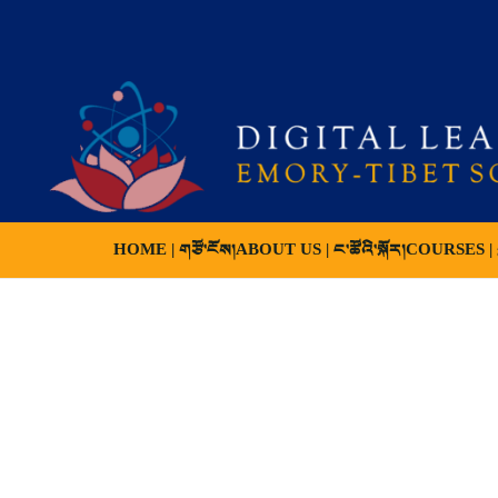
HOME | གཙོ་ངོས།
ABOUT US | ང་ཚོའི་སྐོར།
COURSES | ས