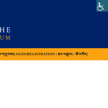
ལ་གཏུགས།
LOGIN/REGISTRATION | ནང་འཛུལ། / ཐོ་འགོད།