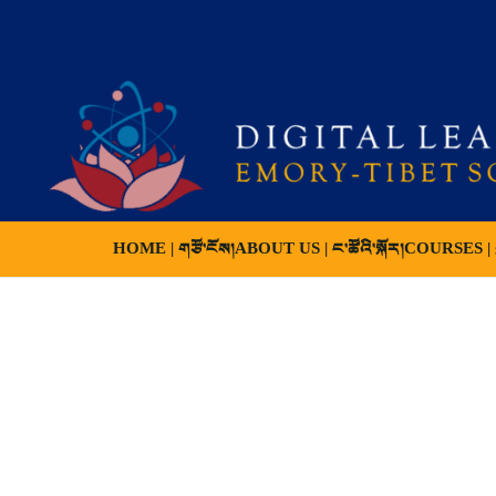
HOME | གཙོ་ངོས།
ABOUT US | ང་ཚོའི་སྐོར།
COURSES | ས