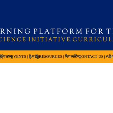
ློབ་ཚན།
EVENTS | བྱེད་སྒོ།
RESOURCES | ཡིག་མཛོད།
CONTACT US | འབྲེ