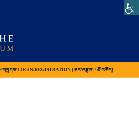
ལ་གཏུགས།
LOGIN/REGISTRATION | ནང་འཛུལ། / ཐོ་འགོད།