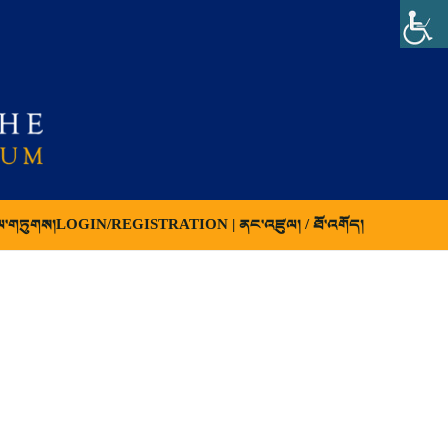
ལ་གཏུགས།
LOGIN/REGISTRATION | ནང་འཛུལ། / ཐོ་འགོད།