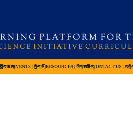
ློབ་ཚན།
EVENTS | བྱེད་སྒོ།
RESOURCES | ཡིག་མཛོད།
CONTACT US | འབྲེ