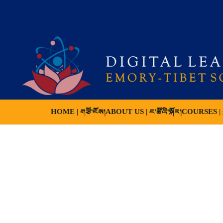
HOME | གཙོ་ངོས།
ABOUT US | ང་ཚོའི་སྐོར།
COURSES | ས