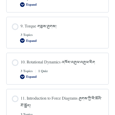
Expand
8.
Rotational
Motion
འཁོར་
འགུལ་
9. Torque གཅུས་ཤུགས།
འགུལ་
སྐྱོད།
3 Topics
Expand
9.
Torque
གཅུས་
ཤུགས།
10. Rotational Dynamics འཁོར་འགུལ་འགུལ་རིག
3 Topics
|
1 Quiz
Expand
10.
Rotational
Dynamics
འཁོར་
འགུལ་
11. Introduction to Force Diagrams ཤུགས་ཀྱི་རི་མོའི་
འགུལ་
རིག
ངོ་སྤྲོད།
3 Topics