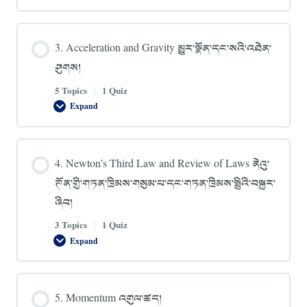
Linear
Motion
དྲང་
འགུལ།
3. Acceleration and Gravity མྱུར་སྣོན་དང་སའི་འཐེན་
ཤུགས།
5 Topics
|
1 Quiz
Expand
3.
Acceleration
and
Gravity
མྱུར་
4. Newton’s Third Law and Review of Laws ནེའུ་
སྣོན་
དང་
ཊོན་གྱི་གཏན་ཁྲིམས་གསུམ་པ་དང་གཏན་ཁྲིམས་སྤྱིའི་བསྐྱར་
སའི་
འཐེན་
ཞིབ།
ཤུགས།
3 Topics
|
1 Quiz
Expand
4.
Newton’s
Third
Law
and
5. Momentum འགུལ་ཚད།
Review
of