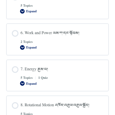
Laws
5 Topics
ནེའུ་
Expand
ཊོན་
5.
གྱི་
Momentum
གཏན་
འགུལ་
ཁྲིམས་
ཚད།
གསུམ་
པ་
6. Work and Power ལས་ཀ་དང་སྟོབས།
དང་
གཏན་
2 Topics
ཁྲིམས་
སྤྱིའི་
Expand
6.
བསྐྱར་
Work
ཞིབ།
and
Power
ལས་
7. Energy ནུས་པ།
ཀ་
དང་
སྟོབས།
5 Topics
|
1 Quiz
Expand
7.
Energy
ནུས་
པ།
8. Rotational Motion འཁོར་འགུལ་འགུལ་སྐྱོད།
5 Topics