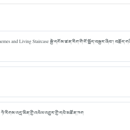
es and Living Staircase སྐྱེ་དངོས་ཚན་རིག་གི་ངོ་སྤྲོད་བསྐྱར་ཞིབ་། བརྗོད་གཞ
ཉེ་རིགས་འདྲ་མིན་གྱི་འཕེལ་འགྱུར་གྱི་དཔེ་མཚོན་ཁག