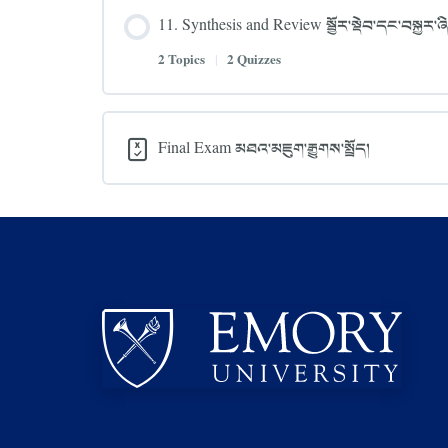
11. Synthesis and Review སྦྱོར་སྡེབ་དང་བསྐྱར་ཞ
2 Topics
|
2 Quizzes
Final Exam མཐའ་མཇུག་རྒྱུགས་སྤྲོད།