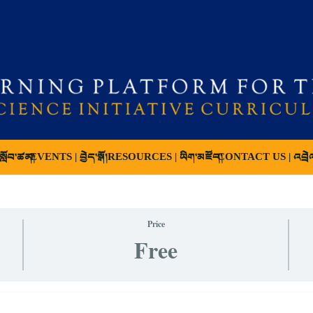
ློབ་ཚན།
EVENTS | བྱེད་སྒོ།
RESOURCES | ཡིག་མཛོད།
CONTACT US | འབྲེ
Price
Free