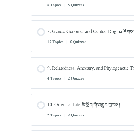
6 Topics
|
5 Quizzes
8. Genes, Genome, and Central Dogma རིགས་རྫས
12 Topics
|
5 Quizzes
9. Relatedness, Ancestry, and Phylogenetic Tre
4 Topics
|
2 Quizzes
10. Origin of Life ཚེ་སྲོག་གི་འབྱུང་ཁུངས།
2 Topics
|
2 Quizzes