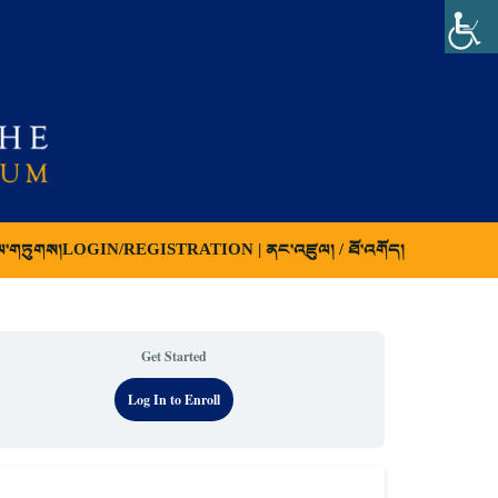
ལ་གཏུགས།
LOGIN/REGISTRATION | ནང་འཛུལ། / ཐོ་འགོད།
Get Started
Log In to Enroll