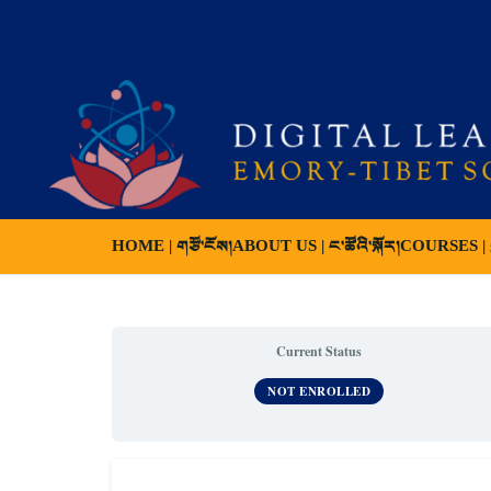
HOME | གཙོ་ངོས།
ABOUT US | ང་ཚོའི་སྐོར།
COURSES | ས
Current Status
NOT ENROLLED