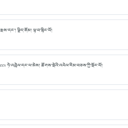
་དང་། ལྗིད་ནོམ། ལྟ་བ་སྙིང་པོ།
es ཉེ་འབྲེལ་དང་ཕ་མེས། ཚོགས་སྡེའི་འཕེལ་རིམ་བཅས་ཀྱི་སྡོང་པོ།