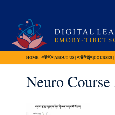
HOME | གཙོ་ངོས།
ABOUT US | ང་ཚོའི་སྐོར།
COURSES | ས
Neuro Course 