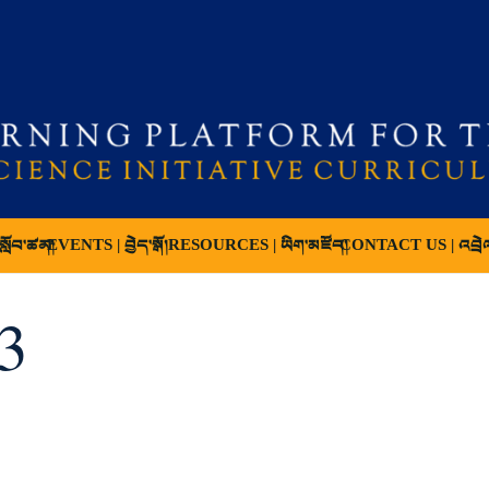
ློབ་ཚན།
EVENTS | བྱེད་སྒོ།
RESOURCES | ཡིག་མཛོད།
CONTACT US | འབྲེ
3