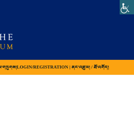
ལ་གཏུགས།
LOGIN/REGISTRATION | ནང་འཛུལ། / ཐོ་འགོད།