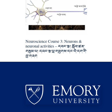
Neuroscience Course 3: Neurons &
neuronal activities – དབང་རྩ། སློབ་ཚན་
གསུམ་པ། དབང་རྩ་ཕྲ་གཟུགས་དང་དེ་དག་གི་
བྱ་གཞག