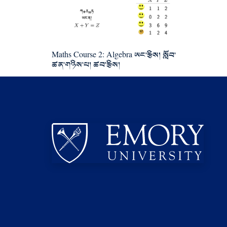
Maths Course 2: Algebra ཨང་རྩིས། སློབ་
ཚན་གཉིས་པ། ཚབ་རྩིས།