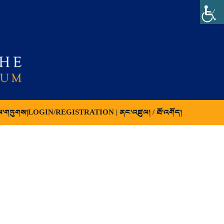
ལ་གཏུགས།
LOGIN/REGISTRATION | ནང་འཛུལ། / ཐོ་འགོད།