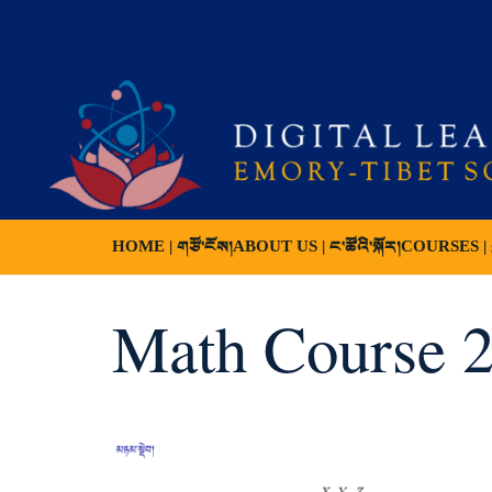
HOME | གཙོ་ངོས།
ABOUT US | ང་ཚོའི་སྐོར།
COURSES | ས
Math Course 