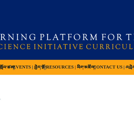
ློབ་ཚན།
EVENTS | བྱེད་སྒོ།
RESOURCES | ཡིག་མཛོད།
CONTACT US | འབྲེ
2