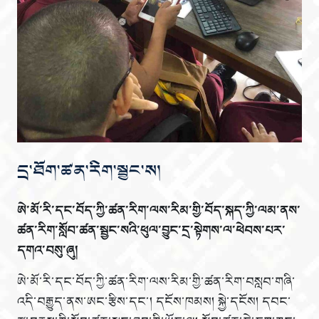
དྲ་ཐོག་ཚན་རིག་སྦྱང་ས།
ཨེ་མོ་རི་དང་བོད་ཀྱི་ཚན་རིག་ལས་རིམ་གྱི་བོད་སྐད་ཀྱི་ལམ་ནས་
ཚན་རིག་སློབ་ཚན་སྦྱང་སའི་ཕུལ་བྱུང་དྲ་སྟེགས་ལ་ཕེབས་པར་
དགའ་བསུ་ཞུ།
ཨེ་མོ་རི་དང་བོད་ཀྱི་ཚན་རིག་ལས་རིམ་གྱི་ཚན་རིག་བསླབ་གཞི་
འདི་བརྒྱུད་ནས་ཨང་རྩིས་དང་། དངོས་ཁམས། སྐྱེ་དངོས། དབང་