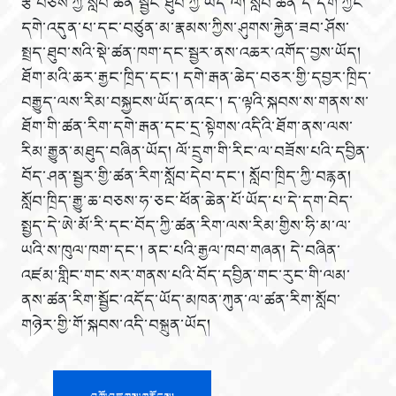
རྩ་བཅས་ཀྱི་སློབ་ཚན་སྦྱང་ཐུབ་ཀྱི་ཡོད་ལ། སློབ་ཚན་དེ་དག་ཀྱང་
དགེ་འདུན་པ་དང་བཙུན་མ་རྣམས་ཀྱིས་ཤུགས་རྐྱེན་ཟབ་ཤོས་
སྤྲད་ཐུབ་སའི་སྡེ་ཚན་ཁག་དང་སྦྱར་ནས་འཆར་འགོད་བྱས་ཡོད།
ཐོག་མའི་ཆར་རྒྱང་ཁྲིད་དང་། དགེ་རྒན་ཆེད་བཅར་གྱི་དབྱར་ཁྲིད་
བརྒྱུད་ལས་རིམ་བསྐྱངས་ཡོད་ནའང་། ད་ལྟའི་སྐབས་ས་གནས་ས་
ཐོག་གི་ཚན་རིག་དགེ་རྒན་དང་དྲ་སྟེགས་འདིའི་ཐོག་ནས་ལས་
རིམ་རྒྱུན་མཐུད་བཞིན་ཡོད། ལོ་དྲུག་གི་རིང་ལ་བཟོས་པའི་དབྱིན་
བོད་ཤན་སྦྱར་གྱི་ཚན་རིག་སློབ་དེབ་དང་། སློབ་ཁྲིད་ཀྱི་བརྙན།
སློབ་ཁྲིད་རྒྱུ་ཆ་བཅས་ཧ་ཅང་ཕོན་ཆེན་པོ་ཡོད་པ་དེ་དག་བེད་
སྤྱད་དེ་ཨེ་མོ་རི་དང་བོད་ཀྱི་ཚན་རིག་ལས་རིམ་གྱིས་ཧི་མ་ལ་
ཡའི་ས་ཁུལ་ཁག་དང་། ནང་པའི་རྒྱལ་ཁབ་གཞན། དེ་བཞིན་
འཛམ་གླིང་གང་སར་གནས་པའི་བོད་དབྱིན་གང་རུང་གི་ལམ་
ནས་ཚན་རིག་སྦྱོང་འདོད་ཡོད་མཁན་ཀུན་ལ་ཚན་རིག་སློབ་
གཉེར་གྱི་གོ་སྐབས་འདི་བསྐྲུན་ཡོད།
འགོ་འཛུགས་གནོངས།