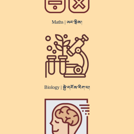
Maths |
ཨང་རྩིས།
Biology |
སྐྱེ་དངོས་རིག་པ།