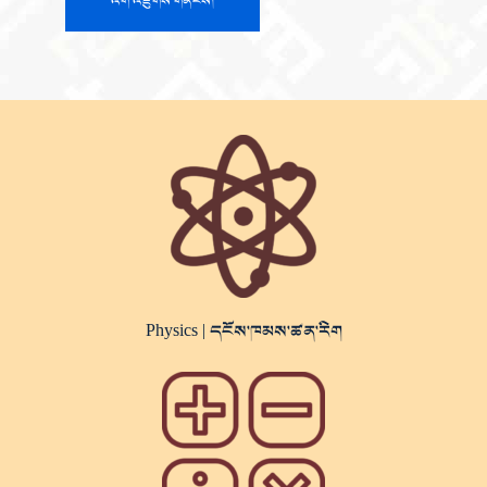
Physics |
དངོས་ཁམས་ཚན་རིག