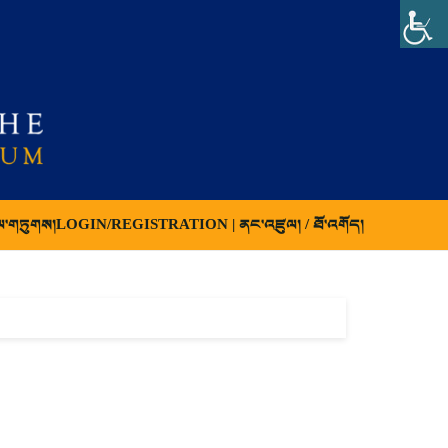
ལ་གཏུགས།
LOGIN/REGISTRATION | ནང་འཛུལ། / ཐོ་འགོད།