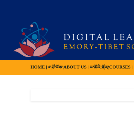
HOME | གཙོ་ངོས།
ABOUT US | ང་ཚོའི་སྐོར།
COURSES | ས