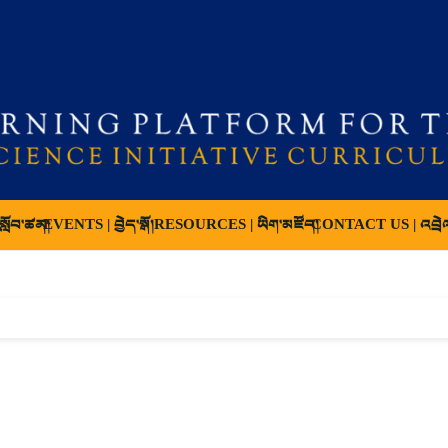
ློབ་ཚན།
EVENTS | བྱེད་སྒོ།
RESOURCES | ཡིག་མཛོད།
CONTACT US | འབྲེ